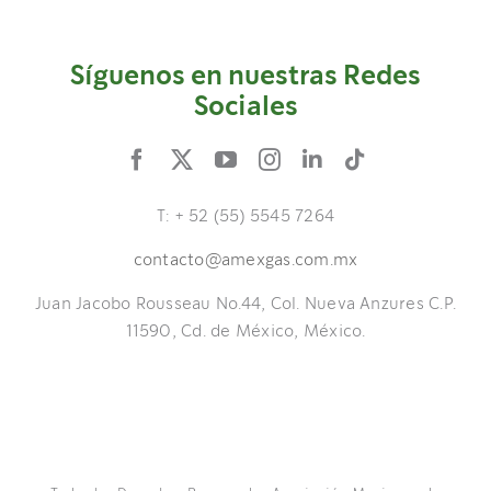
NOTICIAS
Síguenos en nuestras Redes
DOCUMENTOS
Sociales
ÁREA DE SOCIOS
T: + 52 (55) 5545 7264
contacto@amexgas.com.mx
Juan Jacobo Rousseau No.44, Col. Nueva Anzures C.P.
11590, Cd. de México, México.